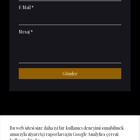
E Mail *
Mesaj *
Gönder
© 2020 Lighting Design Studio
Bu web sitesi size daha iyi bir kullanıcı deneyimi sunabilmek
amacıyla ziyaretçi raporları için Google Analytics çerezi