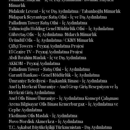
Mimarlık
Nidakule Levent - İç ve Dış Aydınlatma / Tabanlıoğlu Mimarlık
Nidapark Seyrantepe Satış Ofisi - İç ve Dış Aydınlatma
Palladium Tower Satış Ofisi – İç Aydınlatma
Tahincioğlu Holding Genel Müdürlük Ofisi – İç Aydınlatma
Gübretaş Ofis – İç Aydınlatma /Mdarch Mimarlık
Üründül Ofis – İç Aydınlatma / CKMY Mimarlık
Çiftçi Towers – Peyzaj Aydınlatma Projesi
El Cezire TV – Peyzaj Aydınlatma Projesi
Abdi İbrahim Maslak - İç ve Dış Aydınlatma
AKKOM - Peyzaj Aydınlatma
Palladium Tower - Satış Ofisi - İç Aydınlatma
Garanti Bankası - Genel Müdürlük - İç Aydınlatma
Ümraniye Belediyesi - Başkanlık Binası - İç Aydınlatma
Anel İş Merkezi Ümraniye - Anel Grup Giriş Resepsiyon ve İş
Merkezi Giriş Aydınlatma
Anel Ofis Binası Ümraniye - İç Aydınlatma Konsept Çalışması
Arena Bilgisayar Ofis Binası Kemerburgaz - İç Aydınlatma ve
Cephe Aydınlatma
Ekofinans Ofis Maslak - İç Aydınlatma
Novo Nordisk Akmerkez - İç Aydınlatma
T.C. Aşkabat Büyükelçiliği Türkmenistan - Dış Aydınlatma