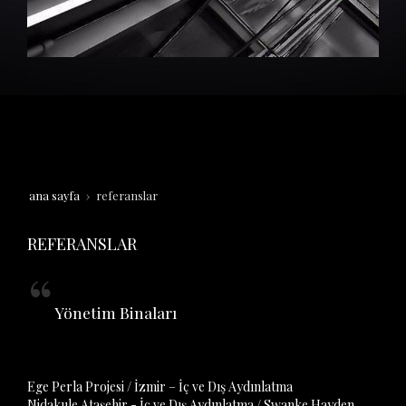
ana sayfa
referanslar
REFERANSLAR
Yönetim Binaları
Ege Perla Projesi / İzmir – İç ve Dış Aydınlatma
Nidakule Ataşehir - İç ve Dış Aydınlatma / Swanke Hayden