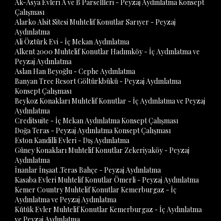
Ak-Asya Evleri A ve B Parsellleri - Peyzaj Aydınlatma Konsept
Çalışması
Alarko Alsit Sitesi Muhtelif Konutlar Sarıyer - Peyzaj
Aydınlatma
Ali Öztürk Evi - İç Mekan Aydınlatma
Alkent 2000 Muhtelif Konutlar Hadımköy - İç Aydınlatma ve
Peyzaj Aydınlatma
Aslan Han Beyoğlu - Cephe Aydınlatma
Banyan Tree Resort Göltürkbükü - Peyzaj Aydınlatma
Konsept Çalışması
Beykoz Konakları Muhtelif Konutlar - İç Aydınlatma ve Peyzaj
Aydınlatma
Creditsuite - İç Mekan Aydınlatma Konsept Çalışması
Doğa Teras - Peyzaj Aydınlatma Konsept Çalışması
Eston Kandilli Evleri - Dış Aydınlatma
Güney Konakları Muhtelif Konutlar Zekeriyaköy - Peyzaj
Aydınlatma
İnanlar İnşaat .Teras Bahçe - Peyzaj Aydınlatma
Kasaba Evleri Muhtelif Konutlar Ömerli - Peyzaj Aydınlatma
Kemer Country Muhtelif Konutlar Kemerburgaz - İç
Aydınlatma ve Peyzaj Aydınlatma
Kütük Evler Muhtelif Konutlar Kemerburgaz - İç Aydınlatma
ve Peyzaj Aydınlatma