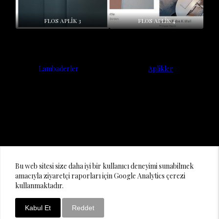
FLOS APLİK 3
FLOS APLİK 4
Lambaderler
Aplikler
© 2020 Lighting Design Studio
Bu web sitesi size daha iyi bir kullanıcı deneyimi sunabilmek
amacıyla ziyaretçi raporları için Google Analytics çerezi
kullanmaktadır.
Kabul Et
Reddet