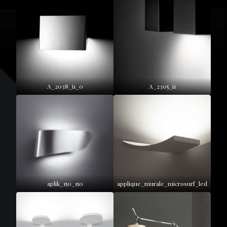
A_2038_i1_0
A_2305_i1
aplik_150_150
applique_murale_microsurf_led