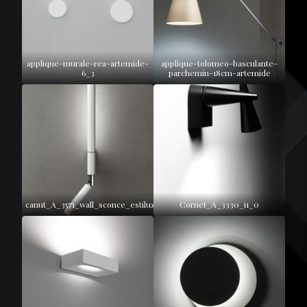
applique-murale-rea-artemide-
applique-tolomeo-basculante-
6_3
parchemin-18cm-artemide
canut_A_3571_wall_sconce_estiluz_i1
Cornet_A_3330_i1_0