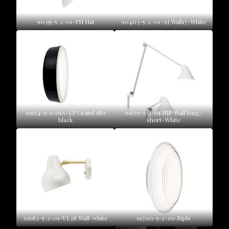
90355-5-2-01-PH Hat
90403-5-2-01-AJ Wall17-White
91674-5-2-01A-LP Grand 580
91679-5-2-01 NJP Wall long-
black
short-White
91683-5-2-01-VL38 Wall-white
91700-5-2-01-Ripls