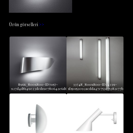
Ürün görselleri
>>
8966_800x800-ID7057-
33748_800x800-ID24339-
927d4d8149e23dcd19e780642e6d6dd5
1f150152092acdda47c753e75382c77b