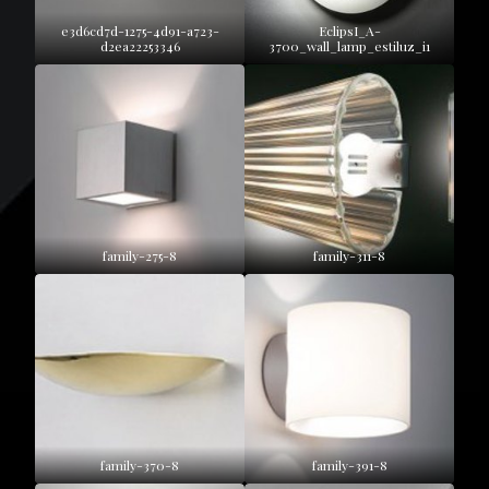
e3d6cd7d-1275-4d91-a723-
EclipsI_A-
d2ea22253346
3700_wall_lamp_estiluz_i1
family-275-8
family-311-8
family-370-8
family-391-8