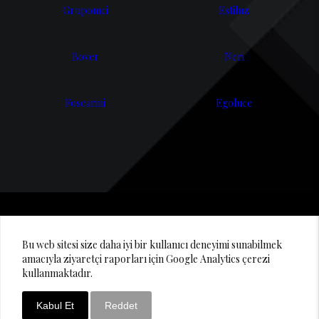
Grupomci
Estiluz
Bover
Neri
Foscarini
Egoluce
© 2020 Lighting Design Studio
Bu web sitesi size daha iyi bir kullanıcı deneyimi sunabilmek
amacıyla ziyaretçi raporları için Google Analytics çerezi
kullanmaktadır.
Kabul Et
Reddet