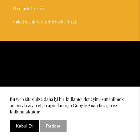
Üründül Ofis
Vakıfbank Genel Müdürlüğü
© 2020 Lighting Design Studio
Bu web sitesi size daha iyi bir kullanıcı deneyimi sunabilmek
amacıyla ziyaretçi raporları için Google Analytics çerezi
kullanmaktadır.
Kabul Et
Reddet
Bizi Arayın
WhatsApp