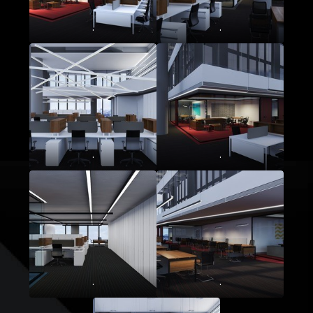
.
.
.
.
.
.